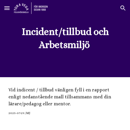
Skip to main content
Skip to navigation
Incident/tillbud och
Arbetsmiljö
Vid indicent / tillbud vänligen fyll i en rapport
enligt nedanstående mall tillsammans med din
lärare/pedagog eller mentor.
2025-07-29
/MJ