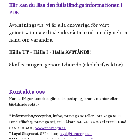
Här kan du läsa den fullständiga informationen i
PDF.
Avslutningsvis, vi är alla ansvariga för vårt
gemensamma välmående, så ta hand om dig och ta
hand om varandra.
Hålla UT - Hålla I - Hålla AVSTÅND!!!
Skolledningen, genom Eduardo (skolchef/rektor)
Kontakta oss
Har du frågor kontakta gärna din pedagog/lärare, mentor eller
biträdande rektor.
*
Information/reception
, info@
toravega.se
(eller
Tora Vega
SFI i
Lund
sfiinfo@
toravega.se), tel. i Åkarp 040-46 44 00 eller tel i Lund
046-4601520 ,
www.toravega.se
*
Layal Ghajraoui
, SFI rektor,
layal@toravega.se