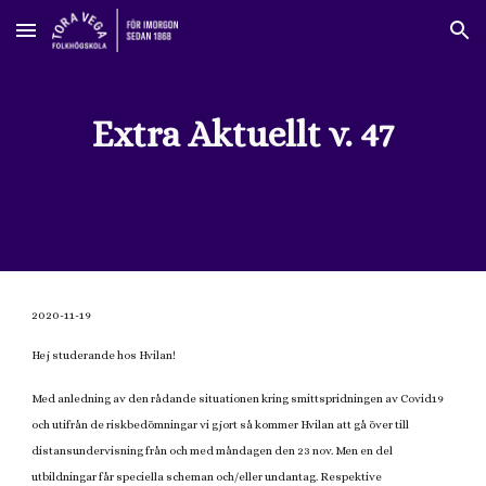
Skip to main content
Skip to navigation
Extra Aktuellt v. 47
2020-11-19
Hej studerande hos Hvilan!
Med anledning av den rådande situationen kring smittspridningen av Covid19
och utifrån de riskbedömningar vi gjort så kommer Hvilan att gå över till
distansundervisning från och med måndagen den 23 nov. Men en del
utbildningar får speciella scheman och/eller undantag. Respektive