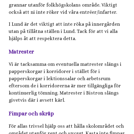
grannar utanför folkhögskolans område. Viktigt
också att ni inte röker vid våra entréer/infarter.
I Lund är det viktigt att inte röka på innergården
utan på tillåtna ställen i Lund. Tack för att vi alla
hjälps åt att respektera detta.
Matrester
Vi är tacksamma om eventuella matrester slängs i
papperskorgar i korridorer i stället för i
papperskorgar i lektionssalar och arbetsrum
eftersom de i korridorerna är mer tillgängliga för
kontinuerlig tömning. Matrester i Bistron slängs
givetvis där i avsett kärl.
Fimpar och skräp
För allas trivsel hjälp oss att hålla skolområdet och
området utanför rent och snyggt. Kasta inte fimpar