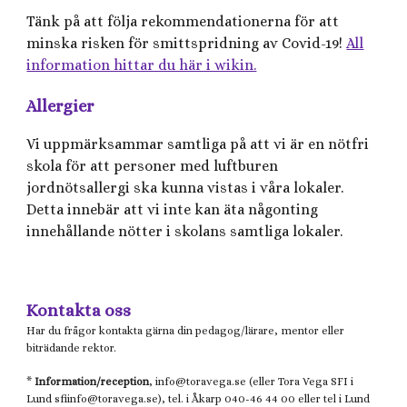
Tänk på att följa rekommendationerna för att
minska risken för smittspridning av Covid-19!
All
information hittar du här i wikin.
Allergier
Vi uppmärksammar samtliga på att vi är en nötfri
skola för att personer med luftburen
jordnötsallergi ska kunna vistas i våra lokaler.
Detta innebär att vi inte kan äta någonting
innehållande nötter i skolans samtliga lokaler.
Kontakta oss
Har du frågor kontakta gärna din pedagog/lärare, mentor eller
biträdande rektor.
*
Information/reception
, info@
toravega.se
(eller
Tora Vega
SFI i
Lund
sfiinfo@
toravega.se), tel. i Åkarp 040-46 44 00 eller tel i Lund