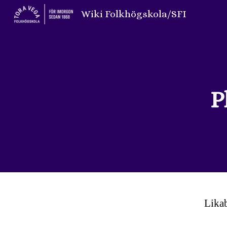
Wiki Folkhögskola/SFI
Sk
P
Lika