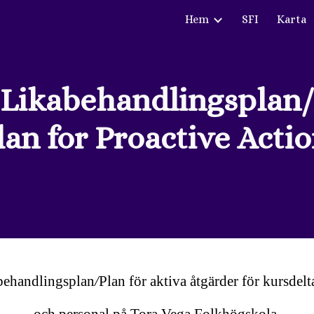
Hem
SFI
Karta
ip to main content
Skip to navigat
Likabehandlingsplan/
lan for Proactive Acti
behandlingsplan
/
Plan för aktiva åtgärder för kursdel