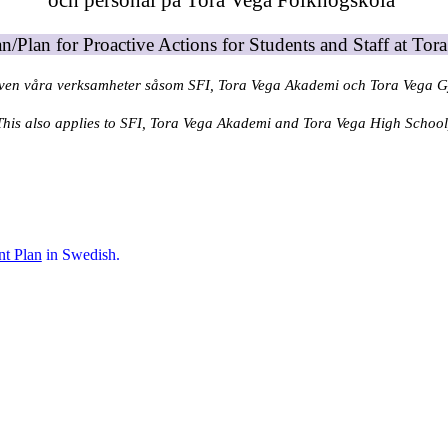
och personal på Tora Vega Folkhögskola
n/Plan for Proactive Actions for Students and Staff at To
även våra verksamheter såsom SFI, Tora Vega Akademi och Tora Vega 
This also applies to SFI, Tora Vega Akademi and Tora Vega High School
nt Plan
in Swedish.