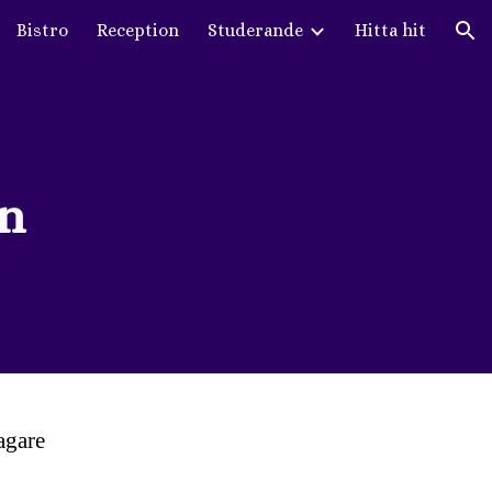
Bistro
Reception
Studerande
Hitta hit
ion
on
tagare