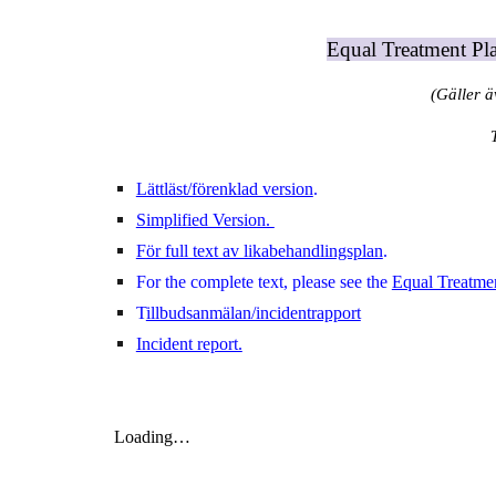
Equal Treatment Pla
(
G
äller 
Lättläst/förenklad version
.
Simplified Version.
För full text av likabehandlingsplan
.
For the complete text, please see the
Equal Treatme
T
illbudsanmälan/incidentrapport
Incident report.