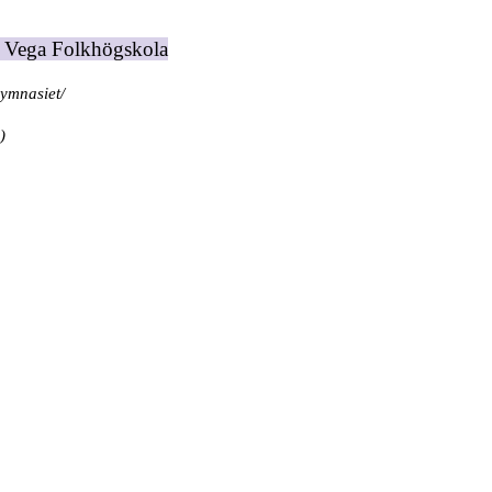
ra Vega Folkhögskola
Gymnasiet
/
)