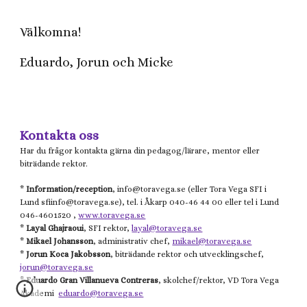
Välkomna!
Eduardo, Jorun och Micke
Kontakta oss
Har du frågor kontakta gärna din pedagog/lärare, mentor eller
biträdande rektor.
*
Information/reception
, info@
toravega.se
(eller
Tora Vega
SFI i
Lund
sfiinfo@
toravega.se), tel. i Åkarp 040-46 44 00 eller tel i Lund
046-4601520 ,
www.toravega.se
*
Layal Ghajraoui
, SFI rektor,
layal@toravega.se
*
Mikael
Johansson
, administrativ chef,
mikael@toravega.se
*
Jorun Koca Jakobsson
, biträdande rektor och utvecklingschef,
jorun@toravega.se
*
Eduardo Gran Villanueva Contreras
, skolchef/rektor, VD Tora Vega
Akademi
eduardo@toravega.se