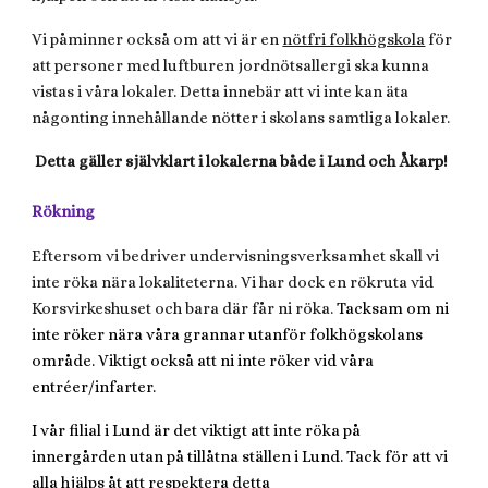
Vi påminner också om att vi är en
nötfri folkhögskola
för
att personer med luftburen jordnötsallergi ska kunna
vistas i våra lokaler. Detta innebär att vi inte kan äta
någonting innehållande nötter i skolans samtliga lokaler.
Detta gäller självklart i lokalerna både i Lund och Åkarp!
Rökning
Eftersom vi bedriver undervisningsverksamhet skall vi
inte röka nära lokaliteterna. Vi har dock en rökruta vid
Korsvirkeshuset och bara där får ni röka.
Tacksam om ni
inte röker nära våra grannar utanför folkhögskolans
område. Viktigt också att ni inte röker vid våra
entréer/infarter.
I vår filial i Lund är det viktigt att inte röka på
innergården utan på tillåtna ställen i Lund.
Tack för att vi
alla hjälps åt att respektera detta