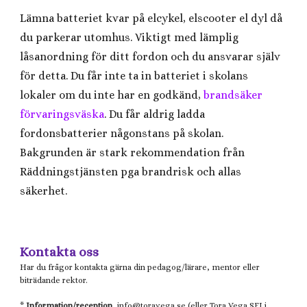
Lämna batteriet kvar på elcykel, elscooter el dyl då
du parkerar utomhus. Viktigt med lämplig
låsanordning för ditt fordon och du ansvarar själv
för detta. Du får inte ta in batteriet i skolans
lokaler om du inte har en godkänd,
brandsäker
förvaringsväska
. Du får aldrig ladda
fordonsbatterier någonstans på skolan.
Bakgrunden är stark rekommendation från
Räddningstjänsten pga brandrisk och allas
säkerhet.
Kontakta oss
Har du frågor kontakta gärna din pedagog/lärare, mentor eller
biträdande rektor.
*
Information/reception
, info@
toravega.se
(eller
Tora Vega
SFI i