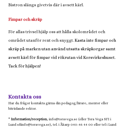
Bistron slängs givetvis där i avsett kärl.
Fimpar och skräp
För allas trivsel hjälp oss att hålla skolområdet och
området utanför rent och snyggt.
Kasta inte fimpar och
skräp på marken utan använd utsatta skräpkorgar samt
avsett kärl för fimpar vid rökrutan vid Korsvirkeshuset.
Tack för hjälpen!
Kontakta oss
Har du frågor kontakta gärna din pedagog/lärare, mentor eller
biträdande rektor.
*
Information/reception
, info@
toravega.se
(eller
Tora Vega
SFI i
Lund
sfiinfo@
toravega.se), tel. i Åkarp 040-46 44 00 eller tel i Lund