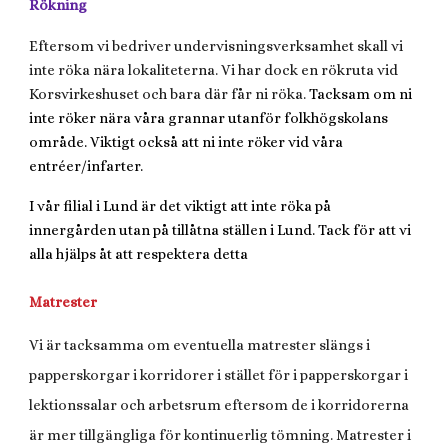
Rökning
Eftersom vi bedriver undervisningsverksamhet skall vi
inte röka nära lokaliteterna. Vi har dock en rökruta vid
Korsvirkeshuset och bara där får ni röka.
Tacksam om ni
inte röker nära våra grannar utanför folkhögskolans
område. Viktigt också att ni inte röker vid våra
entréer/infarter.
I vår filial i Lund är det viktigt att inte röka på
innergården utan på tillåtna ställen i Lund.
Tack för att vi
alla hjälps åt att respektera detta
Matrester
Vi är tacksamma om eventuella matrester slängs i
papperskorgar i korridorer i stället för i papperskorgar i
lektionssalar och arbetsrum eftersom de i korridorerna
är mer tillgängliga för kontinuerlig tömning. Matrester i