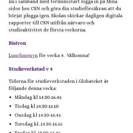
nu i samband med terminsstart logga in på Mina
sidor hos CSN och göra din studieförsäkran att du
börjat plugga igen. Skolan skickar dagligen digitala
rapporter till CSN utifrån närvaro och
studieaktivitet de första veckorna.
Bistron
L
unchmenyn
för vecka 4. Välkomna!
Studieverkstad v 4
Tiderna för studieverkstaden i Globateket är
följande denna vecka:
Måndag
kl 14.30-16.45
Tisdag
kl 14.30-15.10
Onsdag kl 14.30-16.45
Torsdag kl. 14.30-16.15
Fredag kl. 13.00-14.45