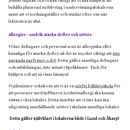
jobbar digitalt och också viktigt att vi alla hjälps åt att
behålla planerad möblering i undervisningslokalerna
samt att vi iordningställer och städar efter oss när
lektionen är slut.
Allergier - undvik starka dofter och nötter.
Vi har deltagare och personal som är allergiska eller
känsliga för starka dofter så det är mycket viktigt att
inte
använda parfymer o.dyl
. Detta gäller samtliga deltagare
och utbildningar, inte minst i Språkhuset. Tack för
hjälpen och att ni visar hänsyn!
Vi påminner också om att vi är en
nötfri folkhögskola
för
att personer med luftburen jordnötsallergi ska kunna
vistas i våra lokaler. Detta innebär att vi inte kan äta
någonting innehållande nötter i skolans samtliga lokaler.
Detta gäller självklart i lokalerna både i Lund och Åkarp!