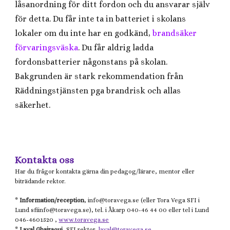
låsanordning för ditt fordon och du ansvarar själv
för detta. Du får inte ta in batteriet i skolans
lokaler om du inte har en godkänd,
brandsäker
förvaringsväska
. Du får aldrig ladda
fordonsbatterier någonstans på skolan.
Bakgrunden är stark rekommendation från
Räddningstjänsten pga brandrisk och allas
säkerhet.
Kontakta oss
Har du frågor kontakta gärna din pedagog/lärare, mentor eller
biträdande rektor.
*
Information/reception
, info@
toravega.se
(eller
Tora Vega
SFI i
Lund
sfiinfo@
toravega.se), tel. i Åkarp 040-46 44 00 eller tel i Lund
046-4601520 ,
www.toravega.se
*
Layal Ghajraoui
, SFI rektor,
layal@toravega.se