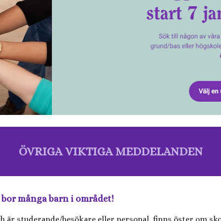
ÖVRIGA VIKTIGA MEDDELANDEN
t bor många barn i området!
ch är studerande/besökare eller personal finns öster om sko