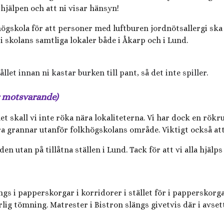
hjälpen och att ni visar hänsyn!
ögskola för att personer med luftburen jordnötsallergi ska k
i skolans samtliga lokaler både i Åkarp och i Lund.
llet innan ni kastar burken till pant, så det inte spiller.
er motsvarande)
skall vi inte röka nära lokaliteterna. Vi har dock en rökr
ra grannar utanför folkhögskolans område. Viktigt också att 
en utan på tillåtna ställen i Lund. Tack för att vi alla hjälps
s i papperskorgar i korridorer i stället för i papperskorga
lig tömning. Matrester i Bistron slängs givetvis där i avsett