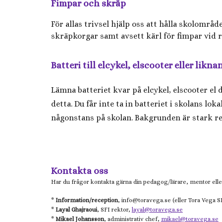
Fimpar och skräp
För allas trivsel hjälp oss att hålla skolomr
skräpkorgar samt avsett kärl för fimpar vid r
Batteri till elcykel, elscooter eller likna
Lämna batteriet kvar på elcykel, elscooter el
detta. Du får inte ta in batteriet i skolans lo
någonstans på skolan. Bakgrunden är stark r
Kontakta oss
Har du frågor kontakta gärna din pedagog/lärare, mentor eller
*
Information/reception
, info@
toravega.se
(eller
Tora Vega
SF
*
Layal Ghajraoui
, SFI rektor,
layal@toravega.se
*
Mikael
Johansson
, administrativ chef,
mikael@toravega.se