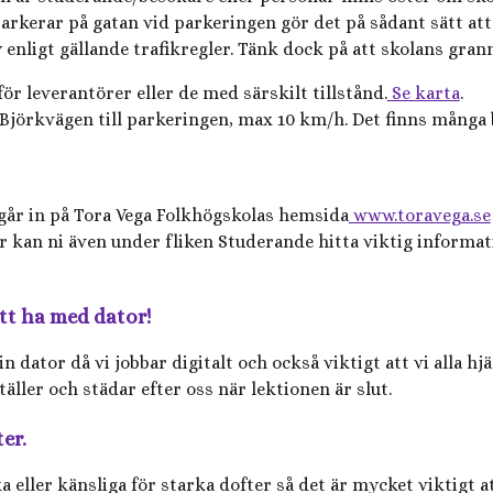
rkerar på gatan vid parkeringen gör det på sådant sätt att b
enligt gällande trafikregler. Tänk dock på att skolans grann
 leverantörer eller de med särskilt tillstånd.
Se karta
.
 Björkvägen till parkeringen, max 10 km/h. Det finns många
a går in på Tora Vega Folkhögskolas hemsida
www.toravega.se
är kan ni även under fliken Studerande hitta viktig informa
tt ha med dator!
in dator då vi jobbar digitalt och också viktigt att vi alla hj
ller och städar efter oss när lektionen är slut.
ter.
a eller känsliga för starka dofter så det är mycket viktigt a