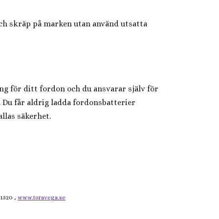
 och skräp på marken utan använd utsatta
g för ditt fordon och du ansvarar själv för
. Du får aldrig ladda fordonsbatterier
llas säkerhet.
1520 ,
www.toravega.se