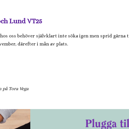
och Lund VT25
os oss behöver självklart inte söka igen men sprid gärna 
vember, därefter i mån av plats.
n på Tora Vega