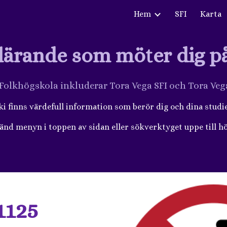
Hem
SFI
Karta
ip to main content
Skip to navigat
 lärande som möter dig p
 Folkhögskola inkluderar Tora Vega SFI och Tora Ve
ki finns värdefull information som berör dig och dina studi
änd menyn i toppen av sidan eller sökverktyget uppe till hö
1125