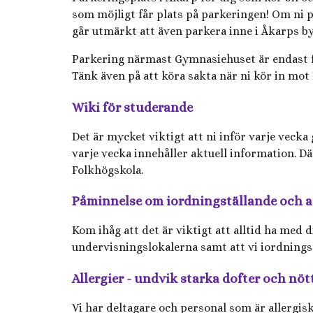
som möjligt får plats på parkeringen! Om ni pa
går utmärkt att även parkera inne i Åkarps by 
Parkering närmast Gymnasiehuset är endast för
Tänk även på att köra sakta när ni kör in mot
Wiki för studerande
Det är mycket viktigt att ni inför varje veck
varje vecka innehåller aktuell information. D
Folkhögskola.
Påminnelse om iordningställande och a
Kom ihåg att det är viktigt att alltid ha med d
undervisningslokalerna samt att vi iordningstä
Allergier - undvik starka dofter och nöt
Vi har deltagare och personal som är allergisk