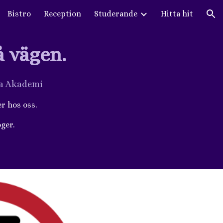
Bistro
Reception
Studerande
Hitta hit
ion
å vägen.
ga Akademi
er hos oss.
ger.