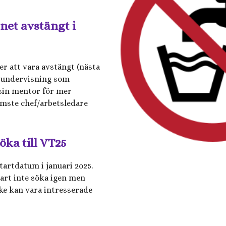
tnet avstängt i
r att vara avstängt (nästa
e undervisning som
 sin mentor för mer
rmste chef/arbetsledare
öka till VT25
startdatum i januari 2o25.
art inte söka igen men
ke kan vara intresserade