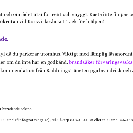
ådet och området utanför rent och snyggt. Kasta inte fimpar
ökrutan vid Korsvirkeshuset. Tack för hjälpen!
nde.
 dyl då du parkerar utomhus. Viktigt med lämplig låsanordnin
kaler om du inte har en godkänd,
brandsäker förvaringsväska
ekommendation från Räddningstjänsten pga brandrisk och a
 biträdande rektor.
I i Lund
sfiinfo@
toravega.se), tel. i Åkarp 040-46 44 00 eller tel i Lund 046-460