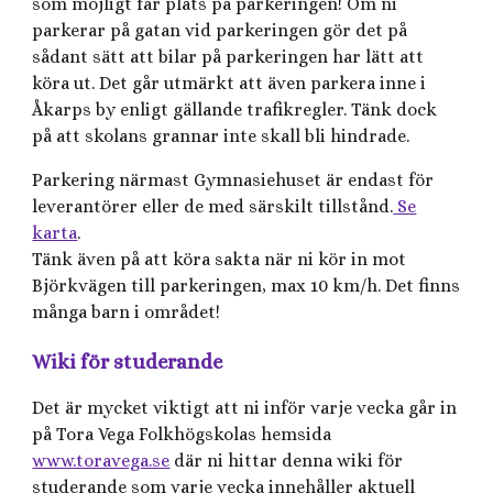
som möjligt får plats på parkeringen! Om ni
parkerar på gatan vid parkeringen gör det på
sådant sätt att bilar på parkeringen har lätt att
köra ut. Det går utmärkt att även parkera inne i
Åkarps by enligt gällande trafikregler. Tänk dock
på att skolans grannar inte skall bli hindrade.
Parkering närmast Gymnasiehuset är endast för
leverantörer eller de med särskilt tillstånd.
Se
karta
.
Tänk även på att köra sakta när ni kör in mot
Björkvägen till parkeringen, max 10 km/h. Det finns
många barn i området!
Wiki för studerande
Det är mycket viktigt att ni inför varje vecka går in
på Tora Vega Folkhögskolas hemsida
www.toravega.se
där ni hittar denna wiki för
studerande som varje vecka innehåller aktuell