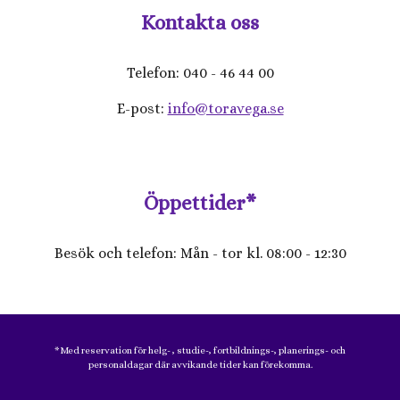
Kontakta oss
Telefon: 040 - 46 44 00
E-post:
info@toravega.se
Öppettider*
Besök och telefon: Mån - tor kl. 08:00 - 12:30
*Med reservation för helg- , studie-, fortbildnings-, planerings- och
personaldagar där avvikande tider kan förekomma.