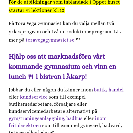
För de utbildningar som inblandade i Öppet huset
startar vi lektioner kl. 13
På Tora Vega Gymnasiet kan du välja mellan två
yrkesprogram och två introduktionsprogram. Läs
mer på
toravegagymnasiet.se
💜
Hjälp oss att marknadsföra vårt
kommande gymnasium och vinn en
lunch 🍴 i bistron i Åkarp!
Jobbar du eller någon du känner inom
butik, handel
eller
kundservice
som till exempel
butiksmedarbetare, försäljare eller
kundservicemedarbetare alternativt på
gym/träningsanläggning, badhus
eller
inom
fritidssektorn
som till exempel gymvärd, badvärd,
tränare eller ledare?