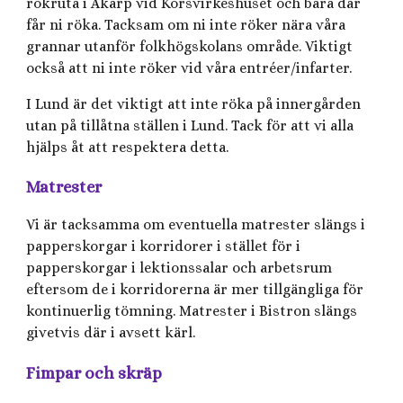
rökruta i Åkarp vid Korsvirkeshuset och bara där
får ni röka. Tacksam om ni inte röker nära våra
grannar utanför folkhögskolans område. Viktigt
också att ni inte röker vid våra entréer/infarter.
I Lund är det viktigt att inte röka på innergården
utan på tillåtna ställen i Lund. Tack för att vi alla
hjälps åt att respektera detta.
Matrester
Vi är tacksamma om eventuella matrester slängs i
papperskorgar i korridorer i stället för i
papperskorgar i lektionssalar och arbetsrum
eftersom de i korridorerna är mer tillgängliga för
kontinuerlig tömning. Matrester i Bistron slängs
givetvis där i avsett kärl.
Fimpar och skräp