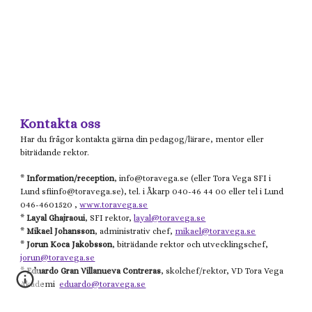
Kontakta oss
Har du frågor kontakta gärna din pedagog/lärare, mentor eller
biträdande rektor.
*
Information/reception
, info@
toravega.se
(eller
Tora Vega
SFI i
Lund
sfiinfo@
toravega.se), tel. i Åkarp 040-46 44 00 eller tel i Lund
046-4601520 ,
www.toravega.se
*
Layal Ghajraoui
, SFI rektor,
layal@toravega.se
*
Mikael
Johansson
, administrativ chef,
mikael@toravega.se
*
Jorun Koca Jakobsson
, biträdande rektor och utvecklingschef,
jorun@toravega.se
*
Eduardo Gran Villanueva Contreras
, skolchef/rektor, VD Tora Vega
Akademi
eduardo@toravega.se