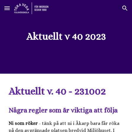
Skip to main content
Skip to navigation
Aktuellt v 40 2023
Aktuellt v. 40 - 231002
Några regler som är viktiga att följa
Ni som röker
- tänk på att ni i Åkarp bara får röka
på den avgränsade platsen bredvid Miljöhuset. I