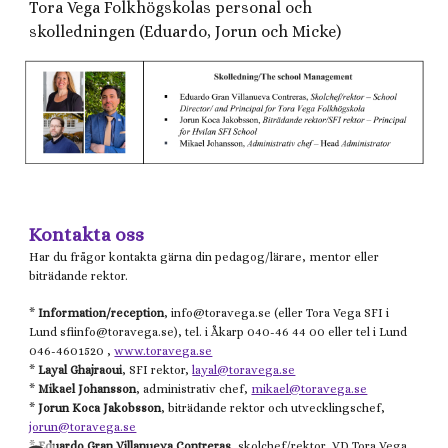
Tora Vega Folkhögskolas personal och
skolledningen (Eduardo, Jorun och Micke)
Kontakta oss
Har du frågor kontakta gärna din pedagog/lärare, mentor eller
biträdande rektor.
*
Information/reception
, info@
toravega.se
(eller
Tora Vega
SFI i
Lund
sfiinfo@
toravega.se), tel. i Åkarp 040-46 44 00 eller tel i Lund
046-4601520 ,
www.toravega.se
*
Layal Ghajraoui
, SFI rektor,
layal@toravega.se
*
Mikael
Johansson
, administrativ chef,
mikael@toravega.se
*
Jorun Koca Jakobsson
, biträdande rektor och utvecklingschef,
jorun@toravega.se
*
Eduardo Gran Villanueva Contreras
, skolchef/rektor, VD Tora Vega