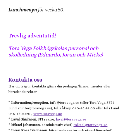
L
unchmenyn
för vecka 50.
Trevlig adventstid!
Tora Vega Folkhögskolas personal och
skolledning (Eduardo, Jorun och Micke)
Kontakta oss
Har du frågor kontakta gärna din pedagog/lärare, mentor eller
biträdande rektor.
*
Information/reception
, info@
toravega.se
(eller
Tora Vega
SFI i
Lund
sfiinfo@
toravega.se), tel. i Åkarp 040-46 44 00 eller tel i Lund
046-4601520 ,
www.toravega.se
*
Layal Ghajraoui
, SFI rektor,
layal@toravega.se
*
Mikael
Johansson
, administrativ chef,
mikael@toravega.se
*
Jorun Koca Jakobsson
, biträdande rektor och utvecklingschef,