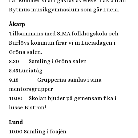
I år kommer vi att gästas av elever i åk 3 från
Rytmus musikgymnasium som går Lucia.
Åkarp
Tillsammans med SIMA folkhögskola och
Burlövs kommun firar vi in Luciadagen i
Gröna salen.
8.30
Samling i Gröna salen
8.45
Luciatåg
9.15
Grupperna samlas i sina
mentorsgrupper
10.00
Skolan bjuder på gemensam fika i
lusse-Bistron!
Lund
10.00 Samling i foajén