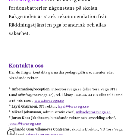
fordonsbatterier någonstans på skolan.
Bakgrunden är stark rekommendation från
Räddningstjänsten pga brandrisk och allas
säkerhet.
Kontakta oss
Har du frågor kontakta gärna din pedagog/lärare, mentor eller
biträdande rektor.
*
Information/reception
, info@
toravega.se
(eller
Tora Vega
SFI i
Lund
sfiinfo@
toravega.se), tel. i Åkarp 040-46 44 00 eller tel i Lund
046-4601520 ,
www.toravega.se
*
Layal Ghajraoui
, SFI rektor,
layal@toravega.se
*
Mikael
Johansson
, administrativ chef,
mikael@toravega.se
*
Jorun Koca Jakobsson
, biträdande rektor och utvecklingschef,
jorun@toravega.se
*
Eduardo Gran Villanueva Contreras
, skolchef/rektor, VD Tora Vega