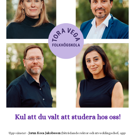
Kul att du valt att studera hos oss!
U
pp vänster
-
Jorun Koca Jakobsson
(biträ
dande rektor och utvecklingschef,
upp