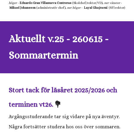
höger
-
Eduardo Gran Villanueva Contreras
(Skolchef/rektor/VD),
ner vänster
-
Mikael Johansson
(
a
dministrativ chef),
ner höger
-
Layal Ghajraoui
(
SFI rektor
)
Aktuellt v.
25
- 2
60615 -
Sommartermin
Stort tack för läsåret 2025/2026 och
terminen vt26.
💐
Avgångsstuderande tar sig vidare på nya äventyr.
Några fortsätter studera hos oss över sommaren.