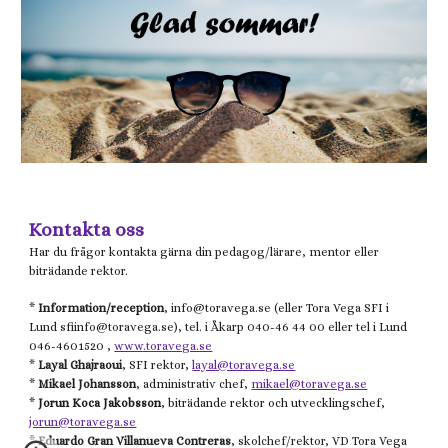
Kontakta oss
Har du frågor kontakta gärna din pedagog/lärare, mentor eller
biträdande rektor.
*
Information/reception
, info@
toravega.se
(eller
Tora Vega
SFI i
Lund
sfiinfo@
toravega.se), tel. i Åkarp 040-46 44 00 eller tel i Lund
046-4601520 ,
www.toravega.se
*
Layal Ghajraoui
, SFI rektor,
layal@toravega.se
*
Mikael
Johansson
, administrativ chef,
mikael@toravega.se
*
Jorun Koca Jakobsson
, biträdande rektor och utvecklingschef,
jorun@toravega.se
*
Eduardo Gran Villanueva Contreras
, skolchef/rektor, VD Tora Vega